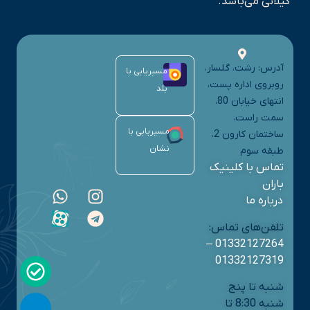
گیلانی می‌باشد.
آدرس: رشت، گلسار،
مسیریابی با
روبروی اداره پست،
بلد
انتهای خیابان 80،
سمت راست،
مسیریابی با
ساختمان کارون 2،
نشان
طبقه سوم
تماس با کلینیک
باران
درباره ما
تلفن‌های تماس:
–
01332127264
01332127319
شنبه تا پنج
شنبه 8:30 تا