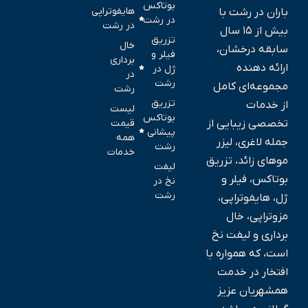
بوتاکس
هایفوتراپی
باران در رشت با
در رشت
در رشت
بیش از ۱۵ سال
تزریق
خال
سابقه درخشان،
فیلر و
برداری
ارائه‌ دهنده
ژل در
در
رشت
مجموعه‌ای کامل
رشت
تزریق
از خدمات
لیست
بوتاکس
تخصصی زیبایی از
قیمت
پیشانی
همه
جمله لاغری، لیزر
رشت
خدمات
موهای زائد، تزریق
لیفت
بوتاکس، فیلر و
نخ در
رشت
ژل، هایفوتراپی،
مزوتراپی، خال‌
برداری و لیفت نخ
است، که همواره با
افتخار در خدمت
همشهریان عزیز