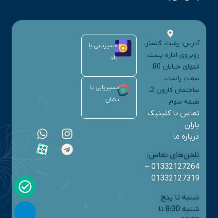
آدرس: رشت، گلسار،
مسیریابی با
روبروی اداره پست،
بلد
انتهای خیابان 80،
سمت راست،
مسیریابی با
ساختمان کارون 2،
نشان
طبقه سوم
تماس با کلینیک
باران
درباره ما
تلفن‌های تماس:
–
01332127264
01332127319
شنبه تا پنج
شنبه 8:30 تا