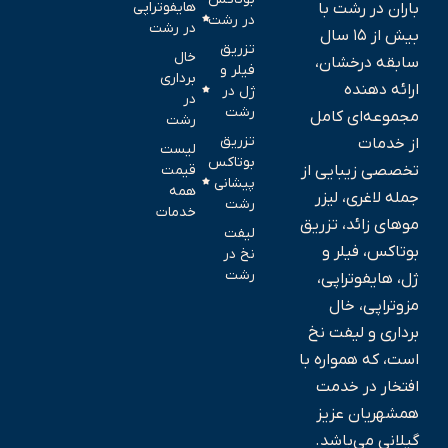
هایفوتراپی
باران در رشت با
در رشت
در رشت
بیش از ۱۵ سال
تزریق
خال
سابقه درخشان،
فیلر و
برداری
ارائه‌ دهنده
ژل در
در
رشت
مجموعه‌ای کامل
رشت
تزریق
از خدمات
لیست
بوتاکس
تخصصی زیبایی از
قیمت
پیشانی
همه
جمله لاغری، لیزر
رشت
خدمات
موهای زائد، تزریق
لیفت
بوتاکس، فیلر و
نخ در
رشت
ژل، هایفوتراپی،
مزوتراپی، خال‌
برداری و لیفت نخ
است، که همواره با
افتخار در خدمت
همشهریان عزیز
گیلانی می‌باشد.